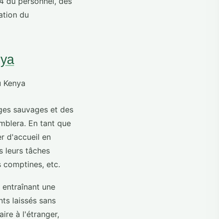
4 du personnel, des
ation du
nya
ages sauvages et des
mblera. En tant que
r d'accueil en
s leurs tâches
s comptines, etc.
 entraînant une
ts laissés sans
ire à l'étranger,