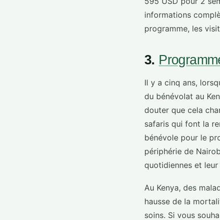
595 USD pour 2 sema
informations complèt
programme, les visit
3.
Programme
Il y a cinq ans, lorsq
du bénévolat au Keny
douter que cela cha
safaris qui font la
bénévole pour le pr
périphérie de Nairob
quotidiennes et leur
Au Kenya, des malad
hausse de la mortal
soins. Si vous souha