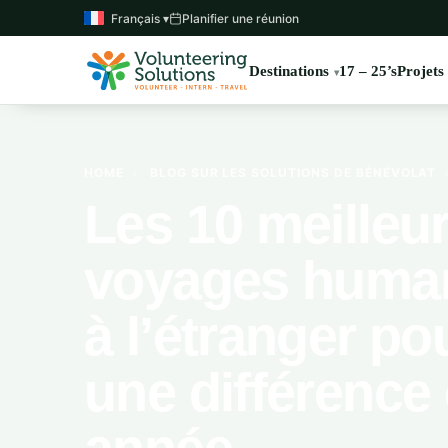
Français ▾
Planifier une réunion
Destinations
17 – 25’s
Projets
HOME
›
BLOG SUR LES SOLUTIONS DE BÉNÉVOLAT
Les 10 meilleu
voyages human
à l’étranger pou
une différence 