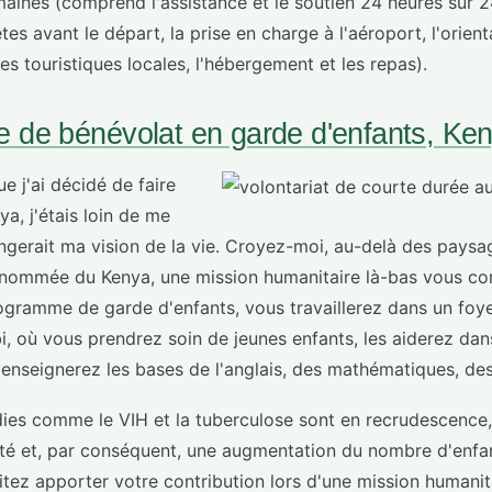
ines (comprend l'assistance et le soutien 24 heures sur 2
es avant le départ, la prise en charge à l'aéroport, l'orient
es touristiques locales, l'hébergement et les repas).
 de bénévolat en garde d'enfants, Ke
ue j'ai décidé de faire
a, j'étais loin de me
ngerait ma vision de la vie. Croyez-moi, au-delà des pays
 renommée du Kenya, une mission humanitaire là-bas vous co
ogramme de garde d'enfants, vous travaillerez dans un foye
i, où vous prendrez soin de jeunes enfants, les aiderez dan
 enseignerez les bases de l'anglais, des mathématiques, de
ies comme le VIH et la tuberculose sont en recrudescence,
ité et, par conséquent, une augmentation du nombre d'enfan
itez apporter votre contribution lors d'une mission humanita