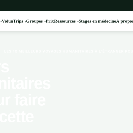
VolunTrips
Groupes
Prix
Ressources
Stages en médecine
À propos
›
LES 10 MEILLEURS VOYAGES HUMANITAIRES À L’ÉTRANGER POU
rs
itaires
r faire
cette