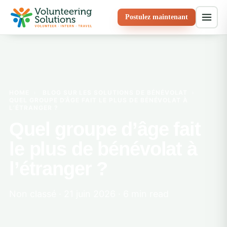
Postulez maintenant
HOME
›
BLOG SUR LES SOLUTIONS DE BÉNÉVOLAT
›
QUEL GROUPE D’ÂGE FAIT LE PLUS DE BÉNÉVOLAT À
L’ÉTRANGER ?
Quel groupe d’âge fait
le plus de bénévolat à
l’étranger ?
Non classé · 21 juin 2026 · 6 min read