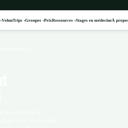
VolunTrips
Groupes
Prix
Ressources
Stages en médecine
À propos
NÉVOLE À BALI
t
i
e des enfants, le
 pour vous ! Vous aurez