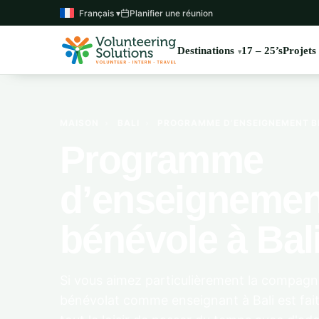
Français ▾
Planifier une réunion
Destinations
17 – 25’s
Projets
MAISON
›
BALI
›
PROGRAMME D’ENSEIGNEMENT BÉ
Programme
d’enseignemen
bénévole à Bal
Si vous aimez particulièrement la compagni
bénévolat comme enseignant à Bali est fait