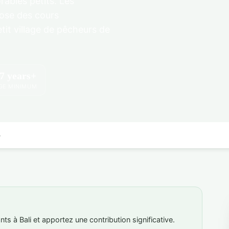
rables petits. Les
pose des cours
it village de pêcheurs de
7 years+
GE MINIMUM
s
s à Bali et apportez une contribution significative.