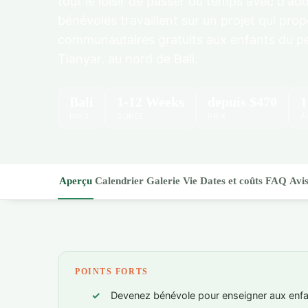
tout le loisir de passer du temps avec d'ado
bénévoles travaillent sur un projet qui pro
communautaires gratuits aux enfants du pet
Tianyar, au nord de Bali.
Bali
1-12 Weeks
depuis
$470
1
PAYS
DURÉE
PRIX
Â
Aperçu
Calendrier
Galerie
Vie
Dates et coûts
FAQ
Avi
POINTS FORTS
Devenez bénévole pour enseigner aux enfant