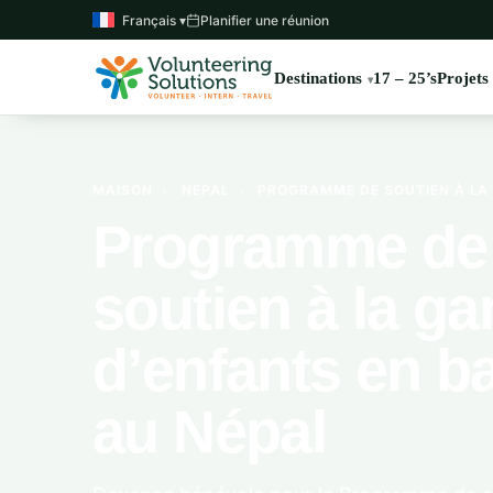
Français ▾
Planifier une réunion
Destinations
17 – 25’s
Projets
MAISON
›
NEPAL
›
PROGRAMME DE SOUTIEN À LA 
Programme de
soutien à la ga
d’enfants en b
au Népal