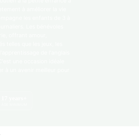
tien à la petite enfance à
tement à améliorer la vie
mpagne les enfants de 3 à
ournaliers. Les bénévoles
ie, offrant amour,
s telles que les jeux, les
l'apprentissage de l'anglais
C'est une occasion idéale
er à un avenir meilleur pour
17 years+
ÂGE MINIMUM
s