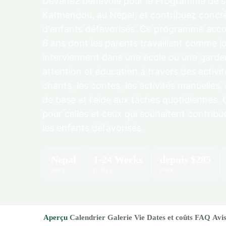
Devenez bénévole pour le Programme de sou
Katmandou, au Népal, et contribuez concrè
d'enfants défavorisés. Ce programme acco
6 ans dont les parents travaillent comme j
interviennent dans une école ou une garder
attention et éducation à travers des activité
chants, les contes, les activités manuelles, 
de base et l'aide aux tâches quotidiennes. 
pour celles et ceux qui souhaitent contribu
les enfants défavorisés.
Nepal
1-24 Weeks
depuis
$285
PAYS
DURÉE
PRIX
Aperçu
Calendrier
Galerie
Vie
Dates et coûts
FAQ
Avi