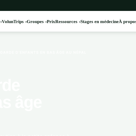
VolunTrips
Groupes
Prix
Ressources
Stages en médecine
À propos
GARDE D’ENFANTS EN BAS ÂGE AU NÉPAL
rde
as âge