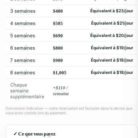
3 semaines
Équivalent à $23/jour
$480
4 semaines
Équivalent à $21/jour
$585
5 semaines
Équivalent à $20/jour
$690
6 semaines
Équivalent à $19/jour
$800
7 semaines
Équivalent à $18/jour
$900
8 semaines
Équivalent à $18/jour
$1,005
Chaque
+$110 /
semaine
semaine
supplémentaire
Conversion indicative — votre réservation est facturée dans la devise que
vous avez choisie lors du paiement.
✓ Ce que vous payez