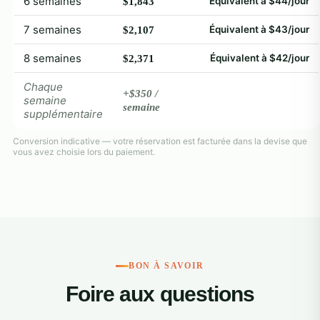
6 semaines
Équivalent à $44/jour
$1,843
7 semaines
Équivalent à $43/jour
$2,107
8 semaines
Équivalent à $42/jour
$2,371
Chaque
+$350 /
semaine
semaine
supplémentaire
Conversion indicative — votre réservation est facturée dans la devise que
vous avez choisie lors du paiement.
BON À SAVOIR
Foire aux questions