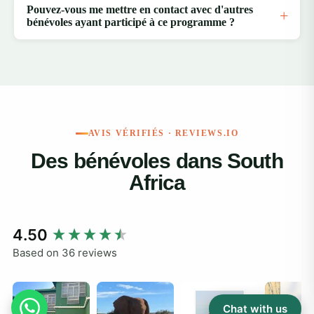
Pouvez-vous me mettre en contact avec d'autres
bénévoles ayant participé à ce programme ?
AVIS VÉRIFIÉS · REVIEWS.IO
Des bénévoles dans South
Africa
New content loaded
4.50
Based on 36 reviews
Chat with us