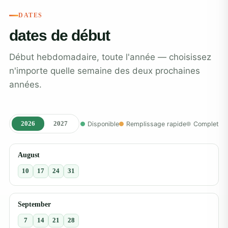
DATES
dates de début
Début hebdomadaire, toute l'année — choisissez
n'importe quelle semaine des deux prochaines
années.
2026
2027
Disponible
Remplissage rapide
Complet
August
10
17
24
31
September
7
14
21
28