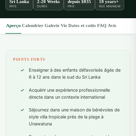
Sri Lanka
2-20 Weeks
depuis
$835
18 years+
PAYS
DURÉE
PRIX
ÂGE MINIMUM
Aperçu
Calendrier
Galerie
Vie
Dates et coûts
FAQ
Avis
POINTS FORTS
Enseigner à des enfants défavorisés âgés de
6 à 12 ans dans le sud du Sri Lanka
Acquérir une expérience professionnelle
directe dans un contexte international
Séjournez dans une maison de bénévoles de
style villa tropicale près de la plage à
Unawatuna