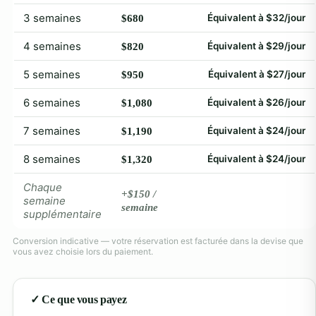
3 semaines
Équivalent à $32/jour
$680
4 semaines
Équivalent à $29/jour
$820
5 semaines
Équivalent à $27/jour
$950
6 semaines
Équivalent à $26/jour
$1,080
7 semaines
Équivalent à $24/jour
$1,190
8 semaines
Équivalent à $24/jour
$1,320
Chaque
+$150 /
semaine
semaine
supplémentaire
Conversion indicative — votre réservation est facturée dans la devise que
vous avez choisie lors du paiement.
✓ Ce que vous payez