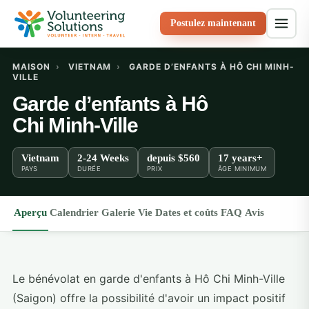
Postulez maintenant
MAISON
›
VIETNAM
›
GARDE D’ENFANTS À HÔ CHI MINH-
VILLE
Garde d’enfants à Hô
Chi Minh-Ville
Vietnam
2-24 Weeks
depuis
$560
17 years+
PAYS
DURÉE
PRIX
ÂGE MINIMUM
Aperçu
Calendrier
Galerie
Vie
Dates et coûts
FAQ
Avis
Le bénévolat en garde d'enfants à Hô Chi Minh-Ville
(Saigon) offre la possibilité d'avoir un impact positif