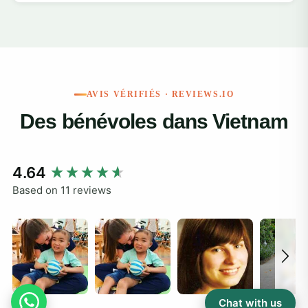
AVIS VÉRIFIÉS · REVIEWS.IO
Des bénévoles dans Vietnam
New content loaded
4.64
Based on 11 reviews
Chat with us