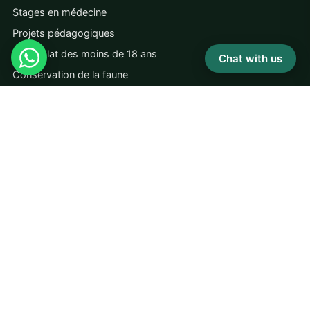
Stages en médecine
Projets pédagogiques
Bénévolat des moins de 18 ans
Chat with us
Conservation de la faune
INFORMATIONS GÉNÉRALES
À propos de nous
Certification B Corp
Notre rapport d'impact
Politiques de l'entreprise
FAQ
Emplois avec des solutions de bénévolat
Protection financière
politique de confidentialité
Conditions générales