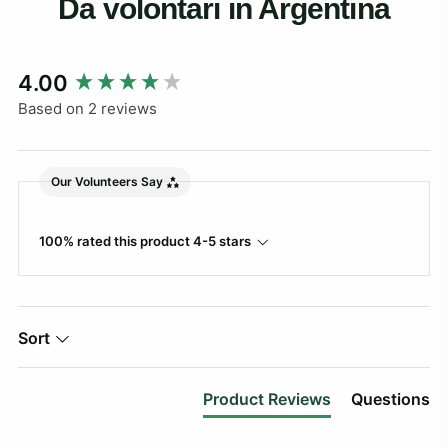
Da volontari in Argentina
New content loaded
4.00
Based on 2 reviews
Our Volunteers Say
100% rated this product 4-5 stars
Sort
Product Reviews
Questions