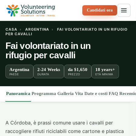
Candidati ora
CASA
›
ARGENTINA
›
FAI VOLONTARIATO IN UN RIFUGIO
PER CAVALLI
Fai volontariato in un
rifugio per cavalli
Argentina
2-24 Weeks
da
$1,650
18 years+
PAESE
DURATA
PREZZO
ETÀ MINIMA
Panoramica
Programma
Galleria
Vita
Date e costi
FAQ
Recensi
A Córdoba, è prassi comune usare i cavalli per
raccogliere rifiuti riciclabili come cartone e plastica