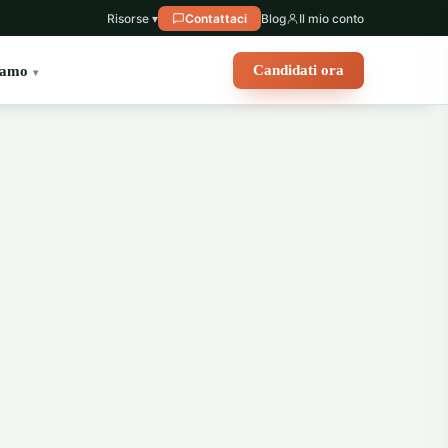
Risorse ▾
Contattaci
Blog
Il mio conto
Candidati ora
iamo