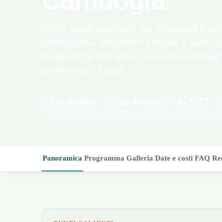
Cambogia
Offriti come volontario per insegnare ingle
cambogiana, lavorando in scuole e centri 
insegnanti e formatori, concentrandoti sull'
grammatica di base.
Cambodia
2-24 Weeks
da
$570
PAESE
DURATA
PREZZO
Panoramica
Programma
Galleria
Date e costi
FAQ
Re