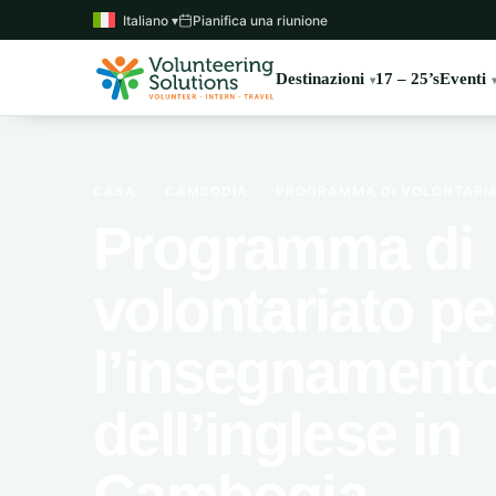
Italiano ▾
Pianifica una riunione
Destinazioni
17 – 25’s
Eventi
CASA
›
CAMBODIA
›
PROGRAMMA DI VOLONTARIAT
Programma di
volontariato pe
l’insegnament
dell’inglese in