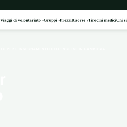
Viaggi di volontariato
Gruppi
Prezzi
Risorse
Tirocini medici
Chi s
O PER L’INSEGNAMENTO DELL’INGLESE IN CAMBOGIA
r
o