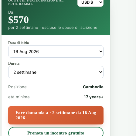
QUOTA DI PARTECIPAZIONE AL
PROGRAMMA
Da
$570
per 2 settimane · escluse le spese di iscrizione
Data di inizio
Durata
Posizione
Cambodia
età minima
17 years+
Fare domanda a · 2 settimane da 16 Aug
2026
Prenota un incontro gratuito