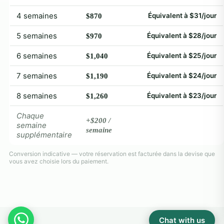
4 semaines
Équivalent à $31/jour
$870
5 semaines
Équivalent à $28/jour
$970
6 semaines
Équivalent à $25/jour
$1,040
7 semaines
Équivalent à $24/jour
$1,190
8 semaines
Équivalent à $23/jour
$1,260
Chaque
+$200 /
semaine
semaine
supplémentaire
Conversion indicative — votre réservation est facturée dans la devise que
vous avez choisie lors du paiement.
Chat with us