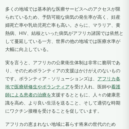
多くの地域では基本的な医療サービスへのアクセスが限
られているため、予防可能な病気の発生率が高く、妊産
婦死亡率や乳幼児死亡率も高い。さらに、マラリア、黄
熱病、HIV、結核といった病気がアフリカ諸国では依然と
して蔓延している一方、世界の他の地域では医療水準が
大幅に向上している。
実を言うと、アフリカの公衆衛生体制は非常に脆弱であ
り、そのためボランティアの支援はかけがえのないもの
です。ボランティア・ソリューションズは、
アフリカ各
地で医療研修生やボランティア
を受け入れ
、医師や
看護
師による患者の治療を
支援する
とともに、人々の健康意
識を高め、より良い生活を送ること、そして適切な時期
にワクチン接種を受けることを促しています。
アフリカの恵まれない地域に暮らす将来の世代のため