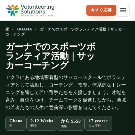
今すぐ応募
家
›
GHANA
›
ガーナでのスポーツボランティア活動｜サッカー
コーチング
ガーナでのスポーツボ
ランティア活動｜サッ
カーコーチング
アクラにある地域密着型のサッカースクールでボランテ
ィアとして活動し、コーチング、指導、体系的なトレー
ニングを通して若い選手たちを支援しましょう。才能を
育み、自信をつけ、チームワークを促進しながら、地域
の若者たちの人生に意義深い影響を与えてください。
Ghana
2-12 Weeks
17 years+
から
$550
国
間隔
ミニ年齢
価格