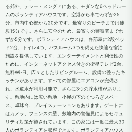
る郊外、テシー・ヌングアにある、モダンな6ベッドルー
ムのボランティアハウスです。空港から車でわずか25
分、市内中心部から20分です。最寄りのビーチまでは徒
歩15分です。さらに安全のため、最寄りの警察署までわ
ずか5分です。ボランティアハウスは、各部屋に2段ベッ
ド2台、トイレ4つ、バスルーム3つを備えた快適な宿泊
施設を提供しています。エンターテイメントと利便性の
ために、インターネットアクセス付きの衛星テレビ2台、
無料Wi-Fi、広々としたリビングルーム、設備の整ったキ
ッチンがあります。すべての部屋にエアコンが完備さ
れ、水道水が利用可能で、さらに3つの貯水槽がありま
す。敷地内には広い敷地、小屋の下のくつろぎスペー
ス、卓球台、プレイステーションもあります。ゲートに
はカメラ、フェンスの壁、敷地内の警備員によるセキュ
リティ対策が施されています。この家には一度に最大30
人のボランティアを収容できます。ボランティアハウス