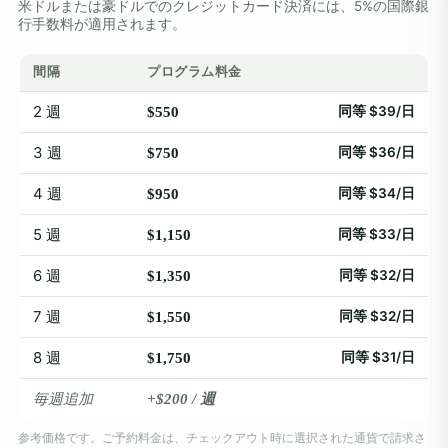
米ドルまたは豪ドルでのクレジットカード決済には、5%の国際銀
行手数料が適用されます。
間隔
プログラム料金
2 週
同等 $39/日
$550
3 週
同等 $36/日
$750
4 週
同等 $34/日
$950
5 週
同等 $33/日
$1,150
6 週
同等 $32/日
$1,350
7 週
同等 $32/日
$1,550
8 週
同等 $31/日
$1,750
毎週追加
+$200 / 週
参考価格です。ご予約料金は、チェックアウト時に選択された通貨で請求さ