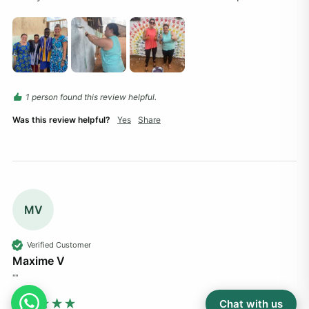
1 person found this review helpful.
Was this review helpful?
Yes
Share
MV
Verified Customer
Maxime V
""
Chat with us