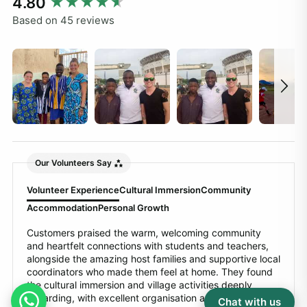
4.80
Based on 45 reviews
Our Volunteers Say
Volunteer Experience
Cultural Immersion
Community
Accommodation
Personal Growth
Customers praised the warm, welcoming community
and heartfelt connections with students and teachers,
alongside the amazing host families and supportive local
coordinators who made them feel at home. They found
the cultural immersion and village activities deeply
rewarding, with excellent organisation and responsive
Chat with us