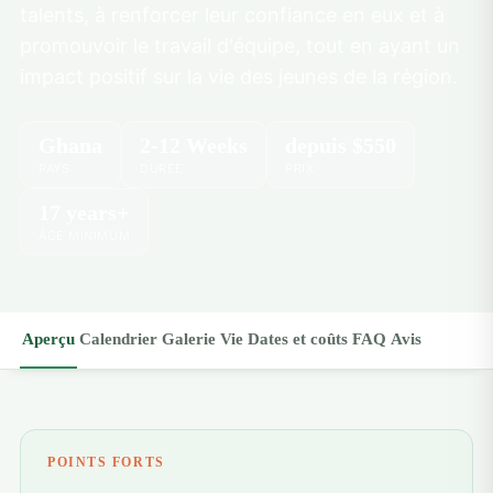
talents, à renforcer leur confiance en eux et à
promouvoir le travail d'équipe, tout en ayant un
impact positif sur la vie des jeunes de la région.
Ghana
2-12 Weeks
depuis
$550
PAYS
DURÉE
PRIX
17 years+
ÂGE MINIMUM
Aperçu
Calendrier
Galerie
Vie
Dates et coûts
FAQ
Avis
POINTS FORTS