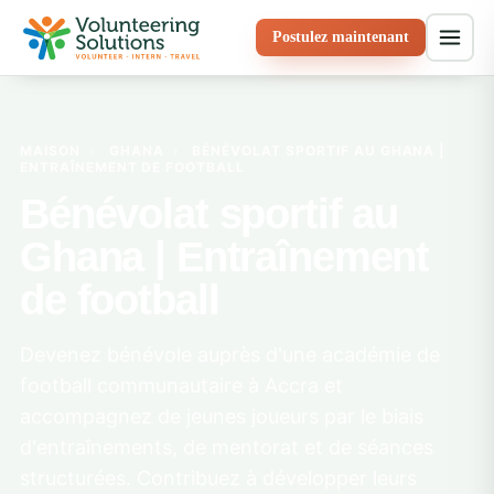
Postulez maintenant
MAISON
›
GHANA
›
BÉNÉVOLAT SPORTIF AU GHANA |
ENTRAÎNEMENT DE FOOTBALL
Bénévolat sportif au
Ghana | Entraînement
de football
Devenez bénévole auprès d'une académie de
football communautaire à Accra et
accompagnez de jeunes joueurs par le biais
d'entraînements, de mentorat et de séances
structurées. Contribuez à développer leurs