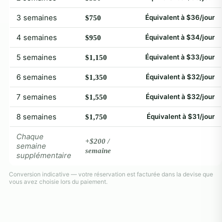
3 semaines
Équivalent à $36/jour
$750
4 semaines
Équivalent à $34/jour
$950
5 semaines
Équivalent à $33/jour
$1,150
6 semaines
Équivalent à $32/jour
$1,350
7 semaines
Équivalent à $32/jour
$1,550
8 semaines
Équivalent à $31/jour
$1,750
Chaque
+$200 /
semaine
semaine
supplémentaire
Conversion indicative — votre réservation est facturée dans la devise que
vous avez choisie lors du paiement.