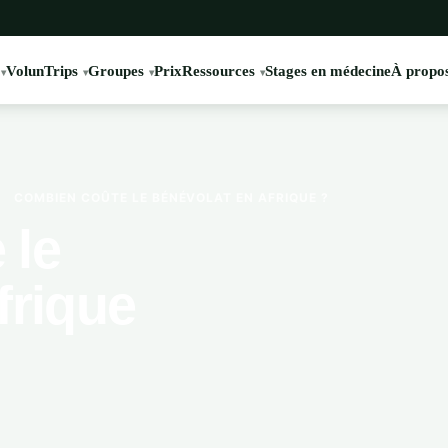
VolunTrips
Groupes
Prix
Ressources
Stages en médecine
À propos
›
COMBIEN COÛTE LE BÉNÉVOLAT EN AFRIQUE ?
 le
frique