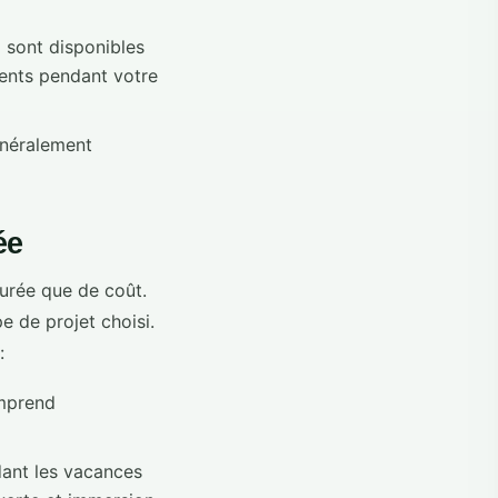
 sont disponibles
ments pendant votre
énéralement
ée
durée que de coût.
e de projet choisi.
:
omprend
dant les vacances