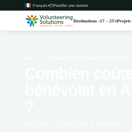
Français ▾
Planifier une réunion
Destinations
17 – 25’s
Projets
HOME
›
BLOG SUR LES SOLUTIONS DE BÉNÉVOLAT
Combien coûte
bénévolat en A
?
Non classé · 21 juin 2026 · 8 min read