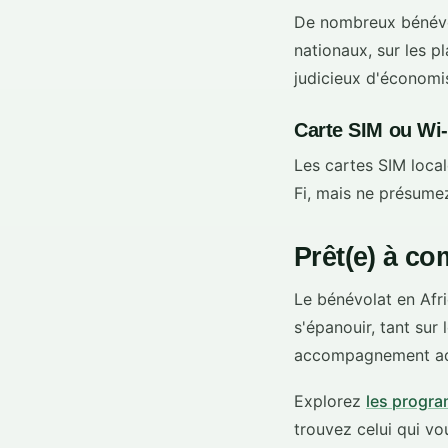
De nombreux bénévol
nationaux, sur les pl
judicieux d'économis
Carte SIM ou Wi-
Les cartes SIM loca
Fi, mais ne présumez 
Prêt(e) à c
Le bénévolat en Afr
s'épanouir, tant su
accompagnement adapt
Explorez
les progra
trouvez celui qui vo