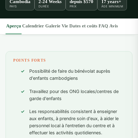
Cambodia
2-24 Weeks
depuis
$570
17 years+
PAYS
DURÉE
PRIX
ÂGE MINIMUM
Aperçu
Calendrier
Galerie
Vie
Dates et coûts
FAQ
Avis
POINTS FORTS
Possibilité de faire du bénévolat auprès
d'enfants cambodgiens
Travaillez pour des ONG locales/centres de
garde d'enfants
Les responsabilités consistent à enseigner
aux enfants, à prendre soin d'eux, à aider le
personnel local à l'entretien du centre et à
effectuer les activités quotidiennes.