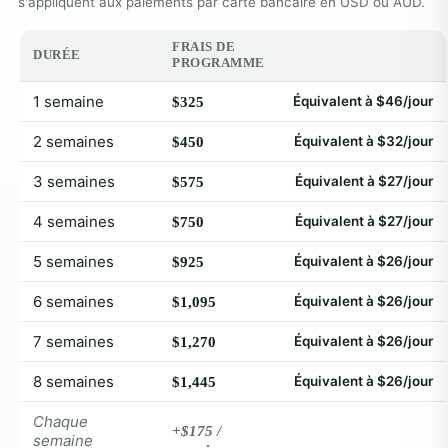
s'appliquent aux paiements par carte bancaire en USD ou AUD.
FRAIS DE
DURÉE
PROGRAMME
1 semaine
Équivalent à $46/jour
$325
2 semaines
Équivalent à $32/jour
$450
3 semaines
Équivalent à $27/jour
$575
4 semaines
Équivalent à $27/jour
$750
5 semaines
Équivalent à $26/jour
$925
6 semaines
Équivalent à $26/jour
$1,095
7 semaines
Équivalent à $26/jour
$1,270
8 semaines
Équivalent à $26/jour
$1,445
Chaque
+$175 /
semaine