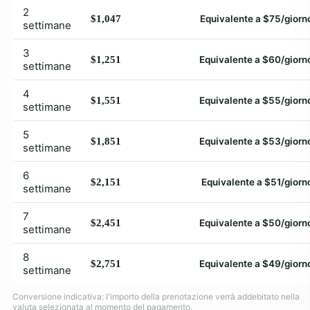
2
$1,047
Equivalente a $75/giorn
settimane
3
$1,251
Equivalente a $60/giorn
settimane
4
$1,551
Equivalente a $55/giorn
settimane
5
$1,851
Equivalente a $53/giorn
settimane
6
$2,151
Equivalente a $51/giorn
settimane
7
$2,451
Equivalente a $50/giorn
settimane
8
$2,751
Equivalente a $49/giorn
settimane
Conversione indicativa: l'importo della prenotazione verrà addebitato nella
valuta selezionata al momento del pagamento.