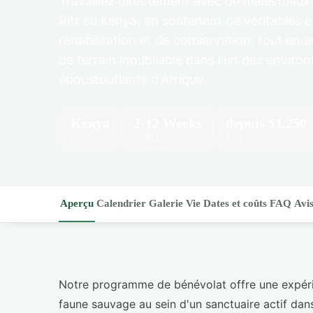
Travaillez directement avec de majestueux 
Rift au Kenya, en soutenant de véritables 
réhabilitation et de conservation, tout en
de terrain inoubliable dans l'un des enviro
époustouflants d'Afrique.
Kenya
2-12 Weeks
depuis
$1,250
PAYS
DURÉE
PRIX
Aperçu
Calendrier
Galerie
Vie
Dates et coûts
FAQ
Avi
Notre programme de bénévolat offre une expéri
faune sauvage au sein d'un sanctuaire actif dans