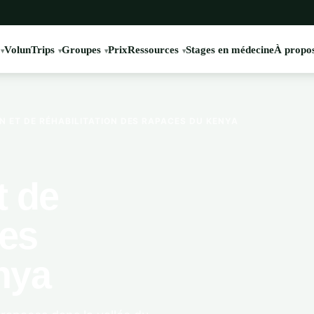
VolunTrips
Groupes
Prix
Ressources
Stages en médecine
À propos
ET DE RÉHABILITATION DES RAPACES DU KENYA
t de
des
nya