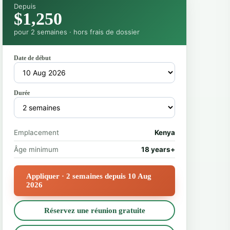
Depuis
$1,250
pour 2 semaines · hors frais de dossier
Date de début
Durée
Emplacement
Kenya
Âge minimum
18 years+
Appliquer · 2 semaines depuis 10 Aug
2026
Réservez une réunion gratuite