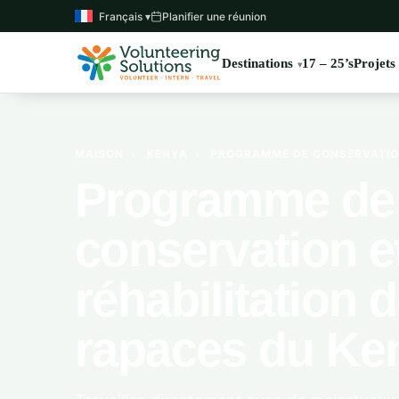
Français ▾
Planifier une réunion
Destinations
17 – 25’s
Projets
MAISON
›
KENYA
›
PROGRAMME DE CONSERVATION 
Programme de
conservation e
réhabilitation 
rapaces du Ke