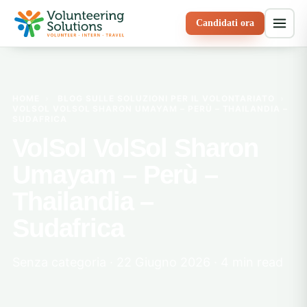
Candidati ora
HOME
›
BLOG SULLE SOLUZIONI PER IL VOLONTARIATO
›
VOLSOL VOLSOL SHARON UMAYAM – PERÙ – THAILANDIA –
SUDAFRICA
VolSol VolSol Sharon
Umayam – Perù –
Thailandia –
Sudafrica
Senza categoria · 22 Giugno 2026 · 4 min read