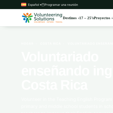
Español ▾
Programar una reunión
Destinos
17 – 25’s
Proyectos
HOGAR
›
COSTA RICA
›
VOLUNTARIADO ENSEÑAND
Voluntariado
enseñando ing
Costa Rica
Volunteer in the Teaching English Program 
primary and middle school students in schoo