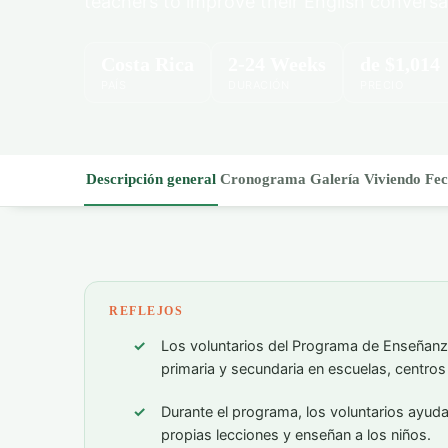
teachers to improve their English conversat
Costa Rica
2-24 Weeks
de
$1,014
PAÍS
DURACIÓN
PRECIO
Descripción general
Cronograma
Galería
Viviendo
Fec
REFLEJOS
Los voluntarios del Programa de Enseñanza
primaria y secundaria en escuelas, centros
Durante el programa, los voluntarios ayudan
propias lecciones y enseñan a los niños.