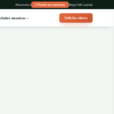
Recursos ▾
Ponte en contacto
Blog
Mi cuenta
Solicita ahora
s
Sobre nosotros