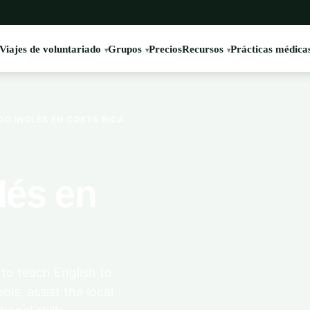
Viajes de voluntariado
Grupos
Precios
Recursos
Prácticas médica
O INGLÉS EN COSTA RICA
lés en
to teach English to
ls, assist the local