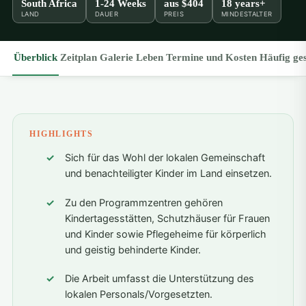
South Africa
1-24 Weeks
aus
$404
18 years+
LAND
DAUER
PREIS
MINDESTALTER
Überblick
Zeitplan
Galerie
Leben
Termine und Kosten
Häufig ges
HIGHLIGHTS
Sich für das Wohl der lokalen Gemeinschaft
und benachteiligter Kinder im Land einsetzen.
Zu den Programmzentren gehören
Kindertagesstätten, Schutzhäuser für Frauen
und Kinder sowie Pflegeheime für körperlich
und geistig behinderte Kinder.
Die Arbeit umfasst die Unterstützung des
lokalen Personals/Vorgesetzten.