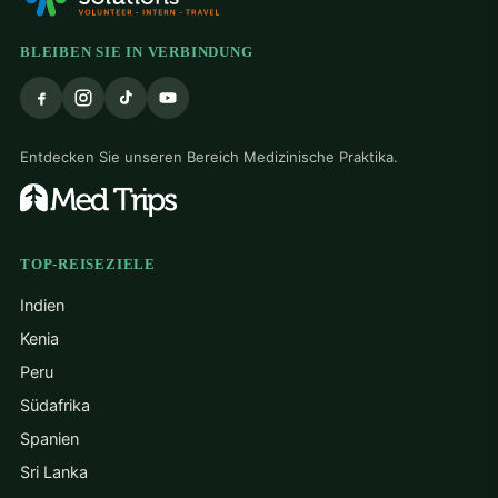
Freiwilligenprogramme im Ausland
Freiwilligenprogramme im Ausland
BLEIBEN SIE IN VERBINDUNG
Freiwilligenprogramme für Kinderbetreuung
im Ausland
Freiwilligenprogramme im Ausland für den
Entdecken Sie unseren Bereich Medizinische Praktika.
Naturschutz
Medizinische Freiwilligenprogramme im
Ausland
TOP-REISEZIELE
Gemeindeentwicklungsprogramme
Indien
Alle Reiseziele für Freiwilligenarbeit
Kenia
Peru
Südafrika
Spanien
Sri Lanka