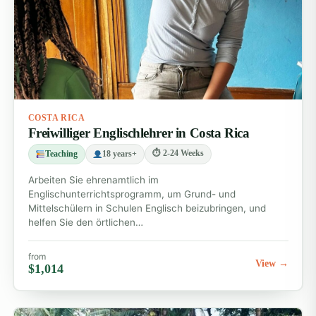
flexible Laufzeiten von 1 bis 24 Wochen. Zur Auswahl
stehen:
Wildtier- und Tierrettung
Umweltschutz
Englisch unterrichten
COSTA RICA
Kinderbetreuungsprojekte
Freiwilliger Englischlehrer in Costa Rica
Schildkrötenschutz
⏱ 2-24 Weeks
Teaching
18 years+
Arbeiten Sie ehrenamtlich im
Gibt es in Costa Rica Möglichkeiten für
Englischunterrichtsprogramm, um Grund- und
Mittelschülern in Schulen Englisch beizubringen, und
Gruppenfreiwilligenarbeit?
helfen Sie den örtlichen…
Ja. Wir bieten maßgeschneiderte Gruppenprojekte für
Studierende, Berufstätige und Familien an. Dazu
from
View →
$1,014
gehören Kinderbetreuung, Unterricht und
Umweltschutzprojekte. Alle Gruppenpraktika
beinhalten Unterkunft, Verpflegung, Nahverkehr und