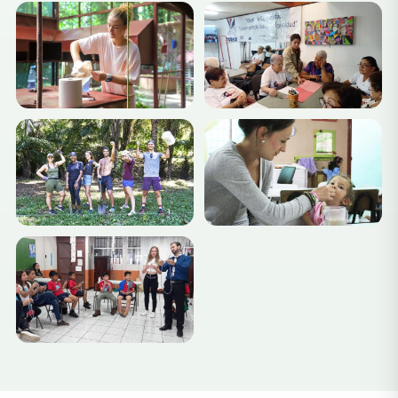
Wer kann in Costa Rica Freiwilligenarbeit leisten?
Unsere Programme stehen Studierenden, Reisenden
im
Auslandsjahr
, Berufstätigen, Alleinreisenden,
Paaren, Familien und Gruppen offen. Wenn Sie sich für
Reisen begeistern und etwas bewegen möchten,
helfen wir Ihnen, den perfekten Einsatzort zu finden.
Wie man sich bewirbt –
Freiwilligenarbeit in Costa Rica
Wählen Sie Ihr Programm – Lehre,
Kinderbetreuung, Medizin oder Naturschutz
Online bewerben – Schnellformular zur
+12
Platzreservierung