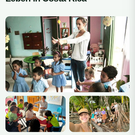
Costa Rica?
Die Trockenzeit von Dezember bis April eignet sich
ideal für Freiwilligenarbeit und Reisen. Es gibt jedoch
ganzjährig Programme, und Costa Ricas üppige Natur
bietet zu jeder Jahreszeit einzigartige Erlebnisse.
Was sollte ich für meinen Freiwilligeneinsatz in
Costa Rica einpacken?
Leichte, bequeme Kleidung und eine Regenjacke
Gute Wander- oder Spazierschuhe
Taschenlampe, Insektenschutzmittel, grundlegende
Erste-Hilfe-Ausrüstung
Für Unterricht/Kinderbetreuung: Spiele, Bücher und
Schreibwaren
Kopien aller wichtigen Dokumente