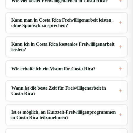
Wie viel kostet Freiwilligenarbeit in Costa Rica?
Ihre Tour
beginnt
Kann man in Costa Rica Freiwilligenarbeit leisten,
ohne Spanisch zu sprechen?
am
Kann ich in Costa Rica kostenlos Freiwilligenarbeit
leisten?
Wie erhalte ich ein Visum für Costa Rica?
Panamericana Highway. Während Sie sich bergauf
Wann ist die beste Zeit für Freiwilligenarbeit in
Costa Rica?
schlängeln, genießen Sie immer wieder Ausblicke auf
den Atlantik und den Pazifik. Besuchen Sie die Basilika
der Jungfrau von den Engeln, bevor Sie auf dem
Ist es möglich, an Kurzzeit-Freiwilligenprogrammen
in Costa Rica teilzunehmen?
Rückweg die Lankester Gardens erreichen. Dort
können Sie 800 verschiedene Orchideen- und