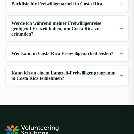
Packliste für Freiwilligenarbeit in Costa Rica
Bromelienarten sowie Hunderte weiterer Pflanzen
bewundern. Anschließend geht es weiter ins Orosi-Tal,
wo Sie vor dem Mittagessen eine Kirche aus der
Werde ich während meiner Freiwilligenreise
genügend Freizeit haben, um Costa Rica zu
Kolonialzeit besichtigen.
erkunden?
Falls Sie noch weitere Wünsche haben oder die oben
genannten Orte erkunden möchten, kontaktieren Sie
Wer kann in Costa Rica Freiwilligenarbeit leisten?
einfach unsere Reiseexperten. Sie helfen Ihnen gerne
bei der Planung Ihrer Wochenendausflüge. Schreiben
Kann ich an einem Langzeit-Freiwilligenprogramm
Sie uns eine E-Mail an
in Costa Rica teilnehmen?
traveldesk@volunteeringsolutions.com
und teilen
Sie uns Ihre gewünschten Wochenendabenteuer mit –
wir kümmern uns um alles Weitere.
Weiter entdecken