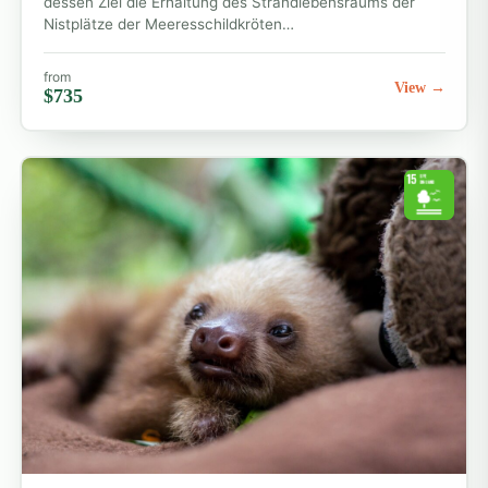
dessen Ziel die Erhaltung des Strandlebensraums der
Nistplätze der Meeresschildkröten…
Was ist in der Programmgebühr enthalten?
Die Programmgebühren beinhalten:
from
View →
$735
Abholung und Transfer vom Flughafen
Unterkunft bei Gastfamilien oder
Freiwilligenhäusern
Zwei Mahlzeiten pro Tag (werktags)
Leitfaden und Orientierung vor der Abreise
Unterstützung rund um die Uhr im Land
Teilnahmebescheinigung
Manche Naturschutzprogramme umfassen auch den
Transport zum Projektstandort.
Reise & Logistik