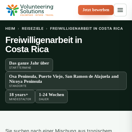
Jetzt bewerben
HEIM
›
REISEZIELE
›
FREIWILLIGENARBEIT IN COSTA RICA
Freiwilligenarbeit in
Costa Rica
Das ganze Jahr über
STARTTERMINE
Osa Peninsula, Puerto Viejo, San Ramon de Alajuela and
Nicoya Peninsula
STANDORTE
18 years+
1-24 Wochen
MINDESTALTER
DAUER
Sie suchen nach einer Mischung aus tropischem