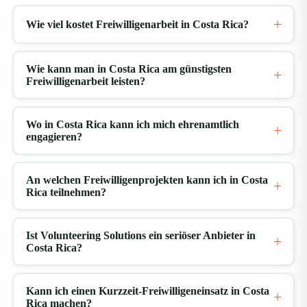
Paz Waterfall Gardens. Genießen Sie die Wasserfälle
Wie viel kostet Freiwilligenarbeit in Costa Rica?
am besten, indem Sie den Kolibris und
Schmetterlingen lauschen und den Regenwald, die
Orchideen und die tropischen Blüten bewundern!
Wie kann man in Costa Rica am günstigsten
Freiwilligenarbeit leisten?
Kaffeeplantage Finca Rosa Blanca
Wo in Costa Rica kann ich mich ehrenamtlich
Sie können von Kaffee nicht genug bekommen? Diese
engagieren?
Plantage erstreckt sich über 30 Hektar und
beherbergt die begehrten Hartbohnen des Costa
An welchen Freiwilligenprojekten kann ich in Costa
Rica-Kaffees. Hier erfahren Sie, wie Bio-Kaffee
Rica teilnehmen?
angebaut, geerntet, getrocknet und schließlich
verarbeitet wird. Wenn Sie die Plantage während der
Ist Volunteering Solutions ein seriöser Anbieter in
Erntezeit – von Oktober bis Januar – besuchen,
Costa Rica?
können Sie sogar selbst bei der Kaffeeernte mithelfen!
Sie durchlaufen die einzelnen Schritte der
Kann ich einen Kurzzeit-Freiwilligeneinsatz in Costa
Kaffeezubereitung und lernen, wie Experten Kaffee
Rica machen?