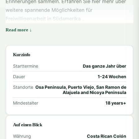
Erinnerungen sammeln. Erfahren Sie hier mehr über
weitere spannende Möglichkeiten für
Freiwilligenarbeit in Südamerika
.
Freiwilligenmöglichkeiten in
Costa Rica
Kurzinfo
Volunteering Solutions bietet in Costa Rica
Starttermine
Das ganze Jahr über
bereichernde Freiwilligenprogramme mit den
Dauer
1-24 Wochen
Schwerpunkten Gemeindeentwicklung, Bildung,
Tierschutz und Umweltschutz. Ob Sie mit Kindern
Standorte
Osa Peninsula, Puerto Viejo, San Ramon de
Alajuela and Nicoya Peninsula
arbeiten, bedrohte Tierarten schützen oder
Mindestalter
18 years+
Nachhaltigkeitsprojekte unterstützen möchten – wir
haben das passende Programm für Ihre Interessen
und Ihre zeitliche Verfügbarkeit.
Auf einen Blick
Ehrenamtliche Mitarbeit in der Kinderbetreuung
Währung
Costa Rican Colón