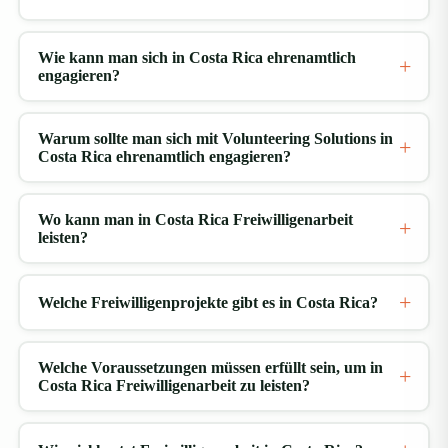
testen und bewerten.
Wie kann man sich in Costa Rica ehrenamtlich
Hochlandtour nach Barva und Heredia
engagieren?
Die Maskenmacher von Barva sind berühmt dafür, ihre
Kunst noch heute für verschiedene Gemeindefeste zu
Warum sollte man sich mit Volunteering Solutions in
Costa Rica ehrenamtlich engagieren?
kreieren und riesige Puppen herzustellen, die auf den
Straßen tanzen. In Heredia sollten Sie die im
Wo kann man in Costa Rica Freiwilligenarbeit
spanischen Kolonialstil erbauten Sehenswürdigkeiten
leisten?
besichtigen, darunter El Fortin, den Wachturm, die
Hauptkathedrale und das Kulturhaus (Casa de la
Welche Freiwilligenprojekte gibt es in Costa Rica?
Cultura). Und wenn Sie einen Einblick in das
spanische Kolonial-Costa Rica gewinnen möchten,
besuchen Sie auf dem Rückweg das Museo de Cultura
Welche Voraussetzungen müssen erfüllt sein, um in
Costa Rica Freiwilligenarbeit zu leisten?
Popular.
Vulkan Irazu, Orosi-Tal, Lankester Gardens