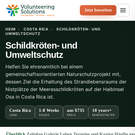
Jetzt bewerben
HEIM
›
COSTA RICA
›
SCHILDKRÖTEN- UND
UMWELTSCHUTZ
Schildkröten- und
Umweltschutz
Helfen Sie ehrenamtlich bei einem
gemeinschaftsorientierten Naturschutzprojekt mit,
dessen Ziel die Erhaltung des Strandlebensraums der
Nistplätze der Meeresschildkröten auf der Halbinsel
Osa in Costa Rica ist.
Costa Rica
1-8 Weeks
aus
$735
18 years+
LAND
DAUER
PREIS
MINDESTALTER
Überblick
Zeitplan
Galerie
Leben
Termine und Kosten
Häufig ges