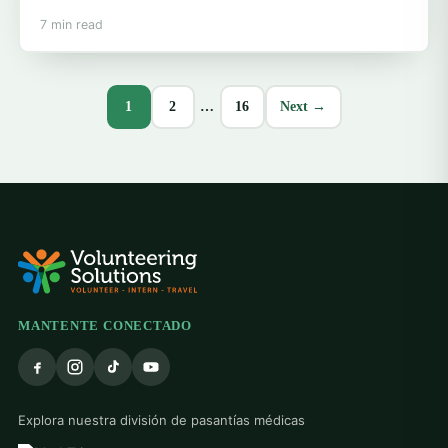
7 min read
1
2
…
16
Next →
MANTENTE CONECTADO
Explora nuestra división de pasantías médicas