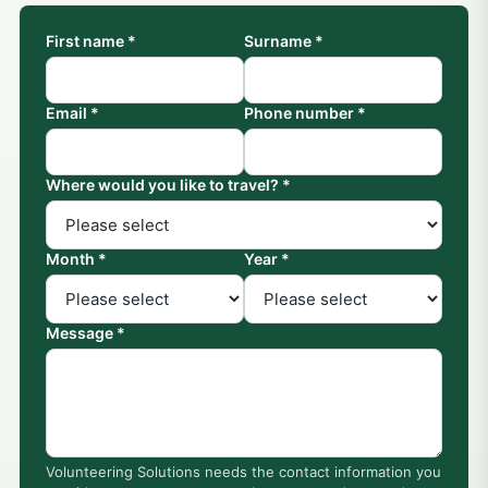
First name *
Surname *
Email *
Phone number *
Where would you like to travel? *
Month *
Year *
Message *
Volunteering Solutions needs the contact information you