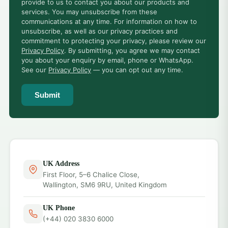
provide to us to contact you about our products and
services. You may unsubscribe from these
communications at any time. For information on how to
unsubscribe, as well as our privacy practices and
commitment to protecting your privacy, please review our
Privacy Policy
. By submitting, you agree we may contact
you about your enquiry by email, phone or WhatsApp.
See our
Privacy Policy
— you can opt out any time.
Submit
UK Address
First Floor, 5–6 Chalice Close,
Wallington, SM6 9RU, United Kingdom
UK Phone
(+44) 020 3830 6000