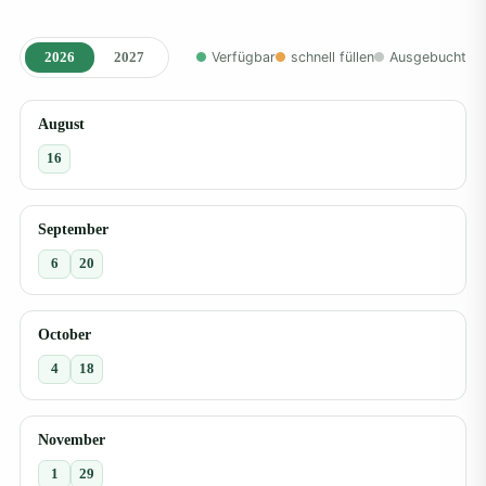
2026
2027
Verfügbar
schnell füllen
Ausgebucht
August
16
September
6
20
October
4
18
November
1
29