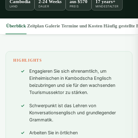
Cambodia
2-24 Weeks
aus
$570
17 years+
LAND
DAUER
PREIS
MINDESTALTER
Überblick
Zeitplan
Galerie
Termine und Kosten
Häufig gestellte
HIGHLIGHTS
Engagieren Sie sich ehrenamtlich, um
Einheimischen in Kambodscha Englisch
beizubringen und sie für den wachsenden
Tourismussektor zu stärken.
Schwerpunkt ist das Lehren von
Konversationsenglisch und grundlegender
Grammatik.
Arbeiten Sie in örtlichen